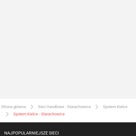
Strona główna
Sieci handlowe - Starachowice
Społem Kielce
Społem Kielce - Starachowice
NAJPOPULARNIEJSZE SIECI