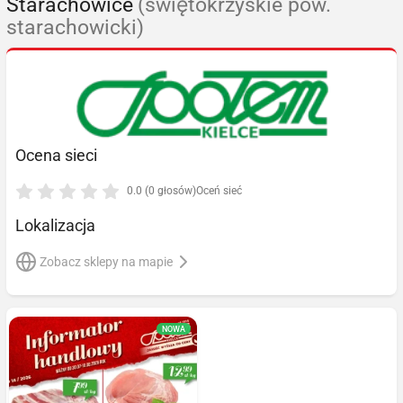
Starachowice
(świętokrzyskie pow.
starachowicki)
Ocena sieci
0.0 (0 głosów)
Oceń sieć
Lokalizacja
Zobacz sklepy na mapie
NOWA