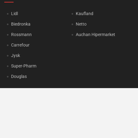
Lidl
Kaufland
Biedronka
Netto
Rossmann
Auchan Hipermarket
Carrefour
Jysk
Super-Pharm
Douglas
OKAZJUM.PL
Kontakt
Reklama
Prywatność
Korzystanie z portalu oznacza akceptację
Regulaminu
oraz
Polityki
prywatności
.
Ustawienia preferencji
.
Copyright by
INTERIA.PL
1999-2026. Wszystkie prawa zastrzeżone.