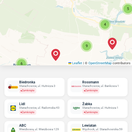
5
4
9
Leaflet
|
©
OpenStreetMap
contributors
6
Biedronka
Rossmann
Starachowice, ul. Hutnicza 3
Starachowice, ul. Bankowa 1
Zamknięte
Zamknięte
Lidl
Żabka
Starachowice, ul. Radomska 43
Starachowice, ul. Hutnicza 1
Zamknięte
Zamknięte
ABC
Lewiatan
Wierzbowa, ul. Wierzbowa 129
Wąchock, ul. Starachowicka 59