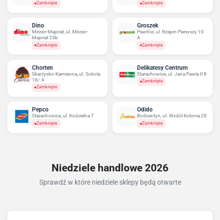
Zamknięte
Zamknięte
Dino
Groszek
Mirzec-Majorat, ul. Mirzec-
Pawłów, ul. Rzepin Pierwszy 10
Majorat 23b
A
Zamknięte
Zamknięte
Chorten
Delikatesy Centrum
Skarżysko-Kamienna, ul. Sokola
Starachowice, ul. Jana Pawła II 8
18/.4
Zamknięte
Zamknięte
Pepco
Odido
Starachowice, ul. Kościelna 7
Bodzentyn, ul. Wzdół Kolonia 28
Zamknięte
Zamknięte
Niedziele handlowe 2026
Sprawdź w które niedziele sklepy będą otwarte