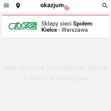
Sklepy sieci
Społem
Kielce
- Warszawa
Brak sklepów sieci Społem Kielce
w mieście Warszawa