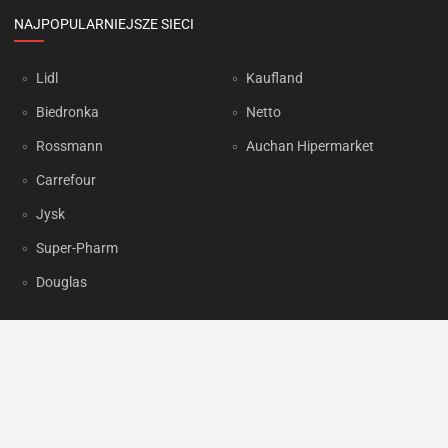
NAJPOPULARNIEJSZE SIECI
Lidl
Kaufland
Biedronka
Netto
Rossmann
Auchan Hipermarket
Carrefour
Jysk
Super-Pharm
Douglas
OKAZJUM.PL
Kontakt
Reklama
Prywatność
Korzystanie z portalu oznacza akceptację
Regulaminu
oraz
Polityki