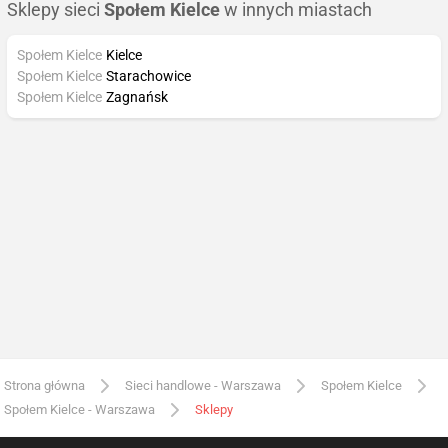
Sklepy sieci
Społem Kielce
w innych miastach
Społem Kielce
Kielce
Społem Kielce
Starachowice
Społem Kielce
Zagnańsk
Strona główna
Sieci handlowe - Warszawa
Społem Kielce
Społem Kielce - Warszawa
Sklepy